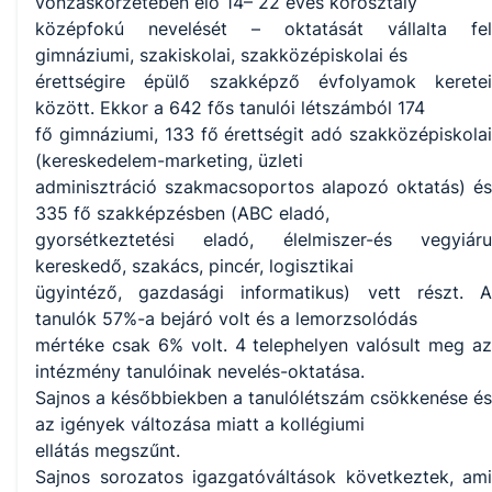
vonzáskörzetében élő 14– 22 éves korosztály
középfokú nevelését – oktatását vállalta fel
gimnáziumi, szakiskolai, szakközépiskolai és
érettségire épülő szakképző évfolyamok keretei
között. Ekkor a 642 fős tanulói létszámból 174
fő gimnáziumi, 133 fő érettségit adó szakközépiskolai
(kereskedelem-marketing, üzleti
adminisztráció szakmacsoportos alapozó oktatás) és
335 fő szakképzésben (ABC eladó,
gyorsétkeztetési eladó, élelmiszer-és vegyiáru
kereskedő, szakács, pincér, logisztikai
ügyintéző, gazdasági informatikus) vett részt. A
tanulók 57%-a bejáró volt és a lemorzsolódás
mértéke csak 6% volt. 4 telephelyen valósult meg az
intézmény tanulóinak nevelés-oktatása.
Sajnos a későbbiekben a tanulólétszám csökkenése és
az igények változása miatt a kollégiumi
ellátás megszűnt.
Sajnos sorozatos igazgatóváltások következtek, ami