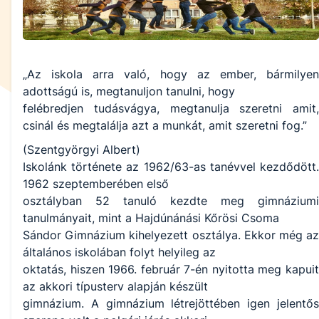
„Az iskola arra való, hogy az ember, bármilyen
adottságú is, megtanuljon tanulni, hogy
felébredjen tudásvágya, megtanulja szeretni amit,
csinál és megtalálja azt a munkát, amit szeretni fog.”
(Szentgyörgyi Albert)
Iskolánk története az 1962/63-as tanévvel kezdődött.
1962 szeptemberében első
osztályban 52 tanuló kezdte meg gimnáziumi
tanulmányait, mint a Hajdúnánási Kőrösi Csoma
Sándor Gimnázium kihelyezett osztálya. Ekkor még az
általános iskolában folyt helyileg az
oktatás, hiszen 1966. február 7-én nyitotta meg kapuit
az akkori típusterv alapján készült
gimnázium. A gimnázium létrejöttében igen jelentős