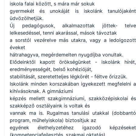
iskola falai között, s mára már sokuk
gyermekét és unokáját is iskolánk tanulójaként
üdvözölhetjük.
Új pedagógusok, alkalmazottak jöttek- telve
lelkesedéssel, tenni akarással, mások távoztak
a sorstól vezérelve más utakra, vagy a ledolgozott
éveket
hátrahagyva, megérdemelten nyugdíjba vonultak.
Elődeinktől kapott örökségünket - iskolánk hírét,
eredményességét, belső kohézióját,
stabilitását, szeretetteljes légkörét - féltve őrizzük.
Iskolánk minden korszakában igyekezett megfelelni a
kihívásoknak. A gimnáziumi
képzés mellett szakgimnáziumi, szakközépiskolai és
szakképző osztályaink is voltak és
vannak ma is. Rugalmas tanulási utakkal (dobbantó
program, műhelyiskola) biztosítjuk az
egyének élethelyzetéhez igazodó képzéseket
(kompetenciafejlesztés, szakmai oktatás)