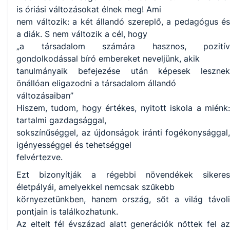
is óriási változásokat élnek meg! Ami
nem változik: a két állandó szereplő, a pedagógus és
a diák. S nem változik a cél, hogy
„a társadalom számára hasznos, pozitív
gondolkodással bíró embereket neveljünk, akik
tanulmányaik befejezése után képesek lesznek
önállóan eligazodni a társadalom állandó
változásaiban”
Hiszem, tudom, hogy értékes, nyitott iskola a miénk:
tartalmi gazdagsággal,
sokszínűséggel, az újdonságok iránti fogékonysággal,
igényességgel és tehetséggel
felvértezve.
Ezt bizonyítják a régebbi növendékek sikeres
életpályái, amelyekkel nemcsak szűkebb
környezetünkben, hanem ország, sőt a világ távoli
pontjain is találkozhatunk.
Az eltelt fél évszázad alatt generációk nőttek fel az