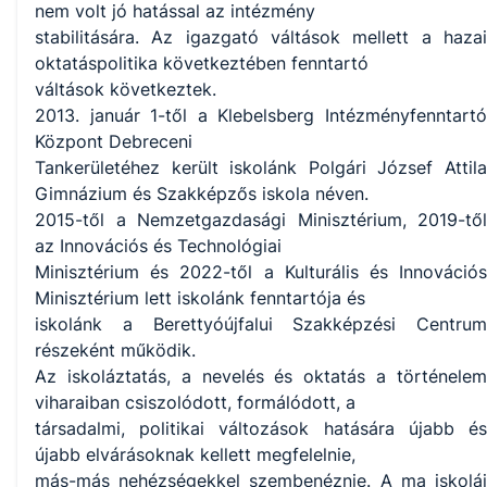
nem volt jó hatással az intézmény
stabilitására. Az igazgató váltások mellett a hazai
oktatáspolitika következtében fenntartó
váltások következtek.
2013. január 1-től a Klebelsberg Intézményfenntartó
Központ Debreceni
Tankerületéhez került iskolánk Polgári József Attila
Gimnázium és Szakképzős iskola néven.
2015-től a Nemzetgazdasági Minisztérium, 2019-től
az Innovációs és Technológiai
Minisztérium és 2022-től a Kulturális és Innovációs
Minisztérium lett iskolánk fenntartója és
iskolánk a Berettyóújfalui Szakképzési Centrum
részeként működik.
Az iskoláztatás, a nevelés és oktatás a történelem
viharaiban csiszolódott, formálódott, a
társadalmi, politikai változások hatására újabb és
újabb elvárásoknak kellett megfelelnie,
más-más nehézségekkel szembenéznie. A ma iskolái