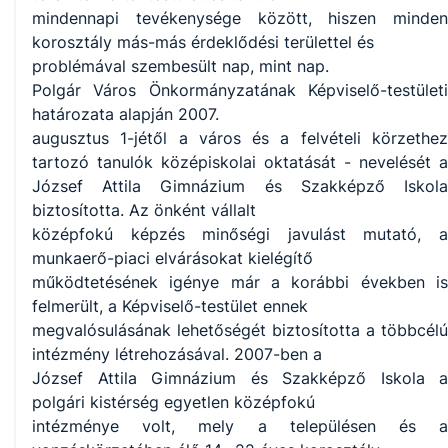
mindennapi tevékenysége között, hiszen minden
korosztály más-más érdeklődési területtel és
problémával szembesült nap, mint nap.
Polgár Város Önkormányzatának Képviselő-testületi
határozata alapján 2007.
augusztus 1-jétől a város és a felvételi körzethez
tartozó tanulók középiskolai oktatását - nevelését a
József Attila Gimnázium és Szakképző Iskola
biztosította. Az önként vállalt
középfokú képzés minőségi javulást mutató, a
munkaerő-piaci elvárásokat kielégítő
működtetésének igénye már a korábbi években is
felmerült, a Képviselő-testület ennek
megvalósulásának lehetőségét biztosította a többcélú
intézmény létrehozásával. 2007-ben a
József Attila Gimnázium és Szakképző Iskola a
polgári kistérség egyetlen középfokú
intézménye volt, mely a településen és a