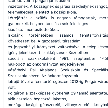
szerepe volt a polgári járás akkori
vezetőinek. A községnek és járási székhelynek rangot,
felemelkedést jelentett a középiskola.
Létrejöttét a szülők is nagyon támogatták, mert
gyermekeik helyben tanulása sok felesleges
kiadástól mentesítette őket.
Iskolánk történetében számos fenntartóváltás
következett be. A gazdasági, társadalmi
és jogszabályi környezet változásával a településen
igény jelentkezett szakképzésre. Kezdetben
speciális szakiskolaként 1991. szeptember 1-től
működött az önkormányzat engedélyével
Vásárhelyi Pál Általános Szakiskola és Speciális
Szakiskola néven. Az önkormányzatok
létrejöttével a fenntartó egészen 2013-ig Polgár város
volt.
Polgáron a szakképzés gyökereit 29 tanuló jelentette,
akik asztalos, hegesztő, lakatos,
mezőgazdasági gépszerelő, villanyszerelő, konyhai