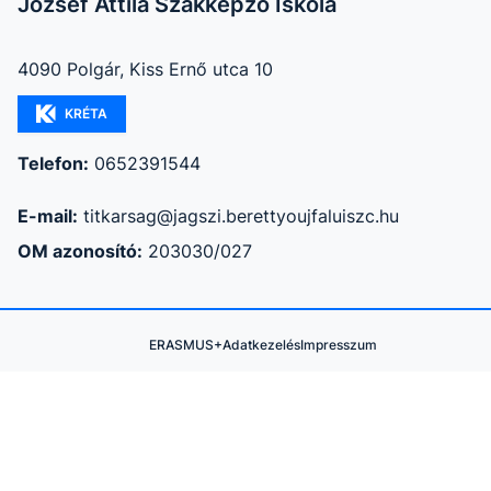
József Attila Szakképző Iskola
4090 Polgár, Kiss Ernő utca 10
KRÉTA
Telefon:
0652391544
E-mail:
titkarsag@jagszi.berettyoujfaluiszc.hu
OM azonosító:
203030/027
ERASMUS+
Adatkezelés
Impresszum