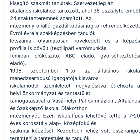
kisegítő szakmát tanultak. Szervezetileg az
általános iskolához tartozott, ahol 36 osztályteremből
24 szaktanteremnek számított. Az
intézmény önálló gazdálkodási jogkörrel rendelkezett.
Évről évre a szakképzésben tanulók
létszáma folyamatosan növekedett és a képzés
profilja is bővült (textilipari varrómunkás,
fémipari előkészítő, ABC eladó, gyorsétkeztetési
eladó).
1998. szeptember 1-től az általános iskola
menedzsertípusú igazgatója kisvárosi
iskolamodell szemléletét megvalósítva létrehozta a
helyi önkormányzat és tantestület
támogatásával a Vásárhelyi Pál Gimnázium, Általános
és Szakképző Iskola, Diákotthon
intézményét. Ezen iskolatípus lehetővé tette a 7-20
éves korosztály alap-, középfokú és
szakmai képzését. Kezdetben nehéz volt összhangot
teremteni a tantestület és tanulók