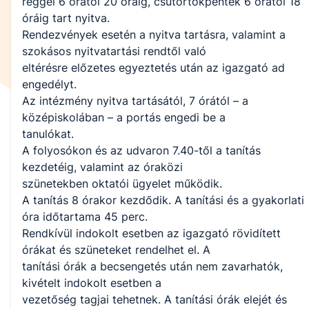
reggel 6 órától 20 óráig, csütörtökpéntek 6 órától 18
óráig tart nyitva.
Rendezvények esetén a nyitva tartásra, valamint a
szokásos nyitvatartási rendtől való
eltérésre előzetes egyeztetés után az igazgató ad
engedélyt.
Az intézmény nyitva tartásától, 7 órától – a
középiskolában – a portás engedi be a
tanulókat.
A folyosókon és az udvaron 7.40-től a tanítás
kezdetéig, valamint az óraközi
szünetekben oktatói ügyelet működik.
A tanítás 8 órakor kezdődik. A tanítási és a gyakorlati
óra időtartama 45 perc.
Rendkívül indokolt esetben az igazgató rövidített
órákat és szüneteket rendelhet el. A
tanítási órák a becsengetés után nem zavarhatók,
kivételt indokolt esetben a
vezetőség tagjai tehetnek. A tanítási órák elejét és