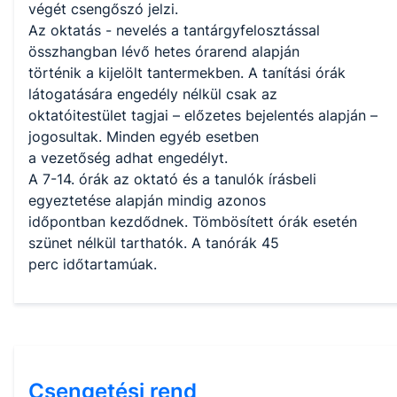
végét csengőszó jelzi.
Az oktatás - nevelés a tantárgyfelosztással
összhangban lévő hetes órarend alapján
történik a kijelölt tantermekben. A tanítási órák
látogatására engedély nélkül csak az
oktatóitestület tagjai – előzetes bejelentés alapján –
jogosultak. Minden egyéb esetben
a vezetőség adhat engedélyt.
A 7-14. órák az oktató és a tanulók írásbeli
egyeztetése alapján mindig azonos
időpontban kezdődnek. Tömbösített órák esetén
szünet nélkül tarthatók. A tanórák 45
perc időtartamúak.
Csengetési rend