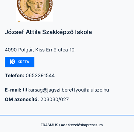
József Attila Szakképző Iskola
4090 Polgár, Kiss Ernő utca 10
KRÉTA
Telefon:
0652391544
E-mail:
titkarsag@jagszi.berettyoujfaluiszc.hu
OM azonosító:
203030/027
ERASMUS+
Adatkezelés
Impresszum