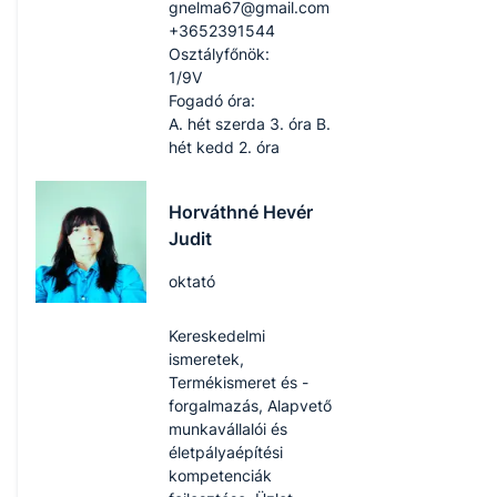
gnelma67​@gmail.com
+3652391544
Osztályfőnök:
1/9V
Fogadó óra:
A. hét szerda 3. óra B.
hét kedd 2. óra
Horváthné Hevér
Judit
oktató
Kereskedelmi
ismeretek,
Termékismeret és -
forgalmazás, Alapvető
munkavállalói és
életpályaépítési
kompetenciák