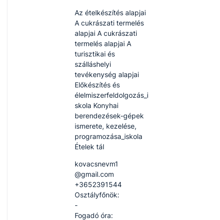
Az ételkészítés alapjai
A cukrászati termelés
alapjai A cukrászati
termelés alapjai A
turisztikai és
szálláshelyi
tevékenység alapjai
Előkészítés és
élelmiszerfeldolgozás_i
skola Konyhai
berendezések-gépek
ismerete, kezelése,
programozása_iskola
Ételek tál
kovacsnevm1​
@gmail.com
+3652391544
Osztályfőnök:
-
Fogadó óra: