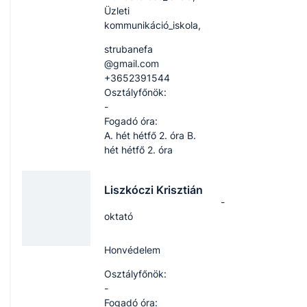
Üzleti
kommunikáció_iskola,
strubanefa​
@gmail.com
+3652391544
Osztályfőnök:
-
Fogadó óra:
A. hét hétfő 2. óra B.
hét hétfő 2. óra
Liszkóczi Krisztián
-
oktató
Honvédelem
Osztályfőnök:
-
Fogadó óra: