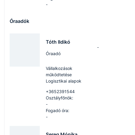
-
Óraadók
Tóth Ildikó
-
Óraadó
Vállalkozások
működtetése
Logisztikai alapok
+3652391544
Osztályfőnök:
-
Fogadó óra:
-
Sereg Mónika