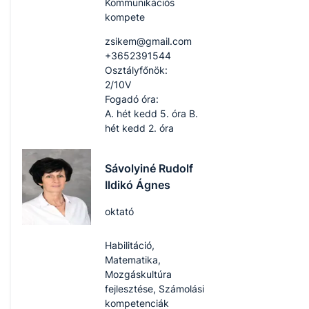
Kommunikációs
kompete
zsikem​@gmail.com
+3652391544
Osztályfőnök:
2/10V
Fogadó óra:
A. hét kedd 5. óra B.
hét kedd 2. óra
Sávolyiné Rudolf
Ildikó Ágnes
oktató
Habilitáció,
Matematika,
Mozgáskultúra
fejlesztése, Számolási
kompetenciák