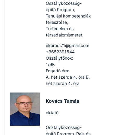
Osztályközösség-
építő Program,
Tanulási kompetenciák
fejlesztése,
Történelem és
társadalomismeret,
ekorodi71​@gmail.com
+3652391544
Osztályfőnök:
1/9K
Fogadó óra:
A. hét szerda 4. óra B.
hét szerda 4. óra
Kovács Tamás
oktató
Osztályközösség-
építő Program, Rajz és