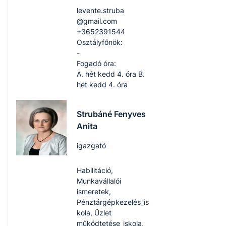
levente.struba​
@gmail.com
+3652391544
Osztályfőnök:
-
Fogadó óra:
A. hét kedd 4. óra B.
hét kedd 4. óra
Strubáné Fenyves
Anita
igazgató
Habilitáció,
Munkavállalói
ismeretek,
Pénztárgépkezelés_is
kola, Üzlet
működtetése_iskola,