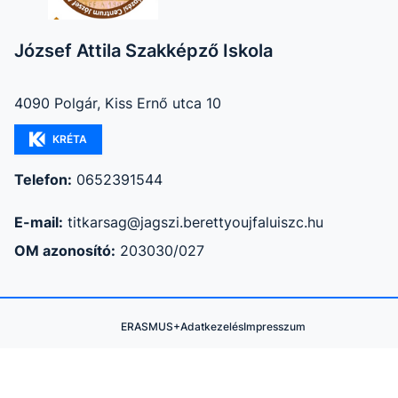
József Attila Szakképző Iskola
4090 Polgár, Kiss Ernő utca 10
KRÉTA
Telefon:
0652391544
E-mail:
titkarsag@jagszi.berettyoujfaluiszc.hu
OM azonosító:
203030/027
ERASMUS+
Adatkezelés
Impresszum