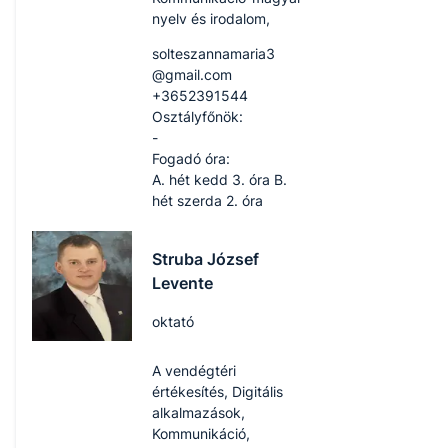
nyelv és irodalom,
solteszannamaria3​
@gmail.com
+3652391544
Osztályfőnök:
-
Fogadó óra:
A. hét kedd 3. óra B.
hét szerda 2. óra
Struba József
Levente
oktató
A vendégtéri
értékesítés, Digitális
alkalmazások,
Kommunikáció,