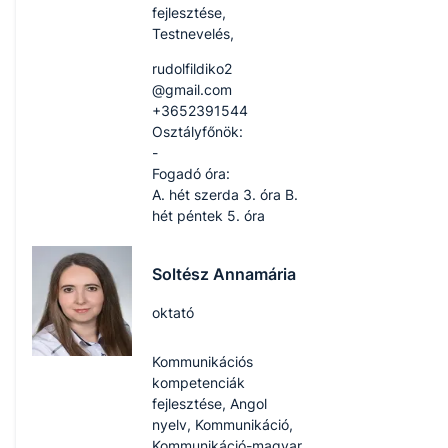
fejlesztése,
Testnevelés,
rudolfildiko2​
@gmail.com
+3652391544
Osztályfőnök:
-
Fogadó óra:
A. hét szerda 3. óra B.
hét péntek 5. óra
Soltész Annamária
oktató
Kommunikációs
kompetenciák
fejlesztése, Angol
nyelv, Kommunikáció,
Kommunikáció-magyar