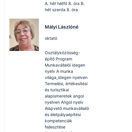
A. hét hétfő 8. óra B.
hét szerda 8. óra
Mályi Lászlóné
oktató
Osztályközösség-
építő Program
Munkavállalói idegen
nyelv A munka
világa_idegen nyelven
Termelési, értékesítési
és turisztikai
alapismeretek angol
nyelven Angol nyelv
Alapvető munkavállalói
és életpályaépítési
kompetenciák
fejlesztése