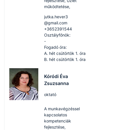
fejlesztése, Üzlet
működtetése,
jutka.hever3​
@gmail.com
+3652391544
Osztályfőnök:
-
Fogadó óra:
A. hét csütörtök 1. óra
B. hét csütörtök 1. óra
Kóródi Éva
Zsuzsanna
oktató
A munkavégzéssel
kapcsolatos
kompetenciák
fejlesztése,