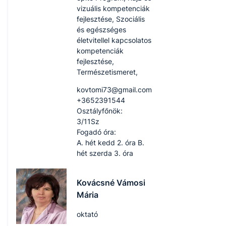
vizuális kompetenciák
fejlesztése, Szociális
és egészséges
életvitellel kapcsolatos
kompetenciák
fejlesztése,
Természetismeret,
kovtomi73​@gmail.com
+3652391544
Osztályfőnök:
3/11Sz
Fogadó óra:
A. hét kedd 2. óra B.
hét szerda 3. óra
Kovácsné Vámosi
Mária
oktató