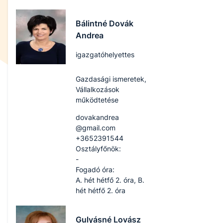
Bálintné Dovák
Andrea
igazgatóhelyettes
Gazdasági ismeretek,
Vállalkozások
működtetése
dovakandrea​​
@gmail.com
+3652391544
Osztályfőnök:
-
Fogadó óra:
A. hét hétfő 2. óra, B.
hét hétfő 2. óra
Gulyásné Lovász